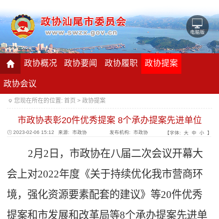
电脑版
政协概况
政协要闻
政协履职
政协提案
政协会议
您现在所在的位置:
首页
>
政协提案
市政协表彰20件优秀提案 8个承办提案先进单位
2023-02-06 15:12
来源: 市政协
发布机构: 市政协
【字体:
大
中
小
】
2月2日，市政协在八届二次会议开幕大
会上对2022年度《关于持续优化我市营商环
境，强化资源要素配套的建议》等20件优秀
提案和市发展和改革局等8个承办提案先进单