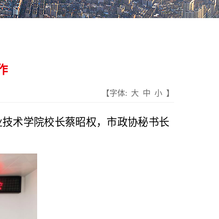
作
【字体:
大
中
小
】
业技术学院校长蔡昭权，市政协秘书长