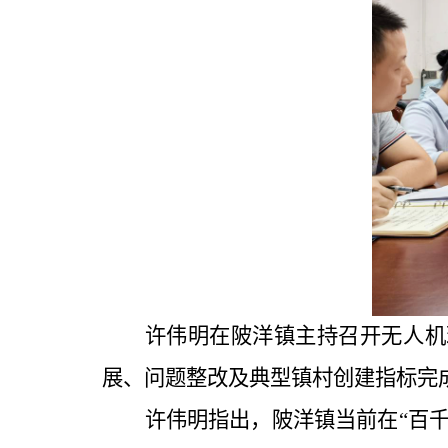
许伟明
在
陂洋镇主持召开无人机
展、问题整改及典型镇村创建指标完
许伟明指出，陂洋镇当前在
“百