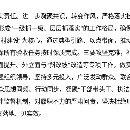
实责任。
进一步凝聚共识，转变作风，严格落实
形成
“一级抓一级、层层抓落实”的工作格局，确
型村建设”为核心，通过典型引路、以点带面，推
保所有验收任务按时保质完成。
三要攻坚克难，
全面提升、外立面与“斜改坡”改造等专项工作，
强组织领导，坚持多元投入，广泛发
动群众。联
众思想同频、行动同步，凝聚
“干部带头干、执
律监督机制，
对履职不力的严肃问责，
坚决
杜绝
真落地、见实效。